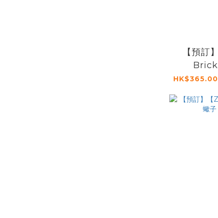
【預訂】【
Brick
cust
HK$365.00