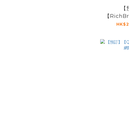
【
【RichB
行 
HK$2