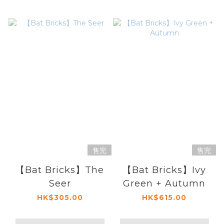
售完
售完
【Bat Bricks】The
【Bat Bricks】Ivy
Seer
Green + Autumn
HK$305.00
HK$615.00