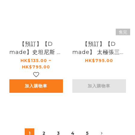
售完
【預訂】【D
【預訂】【D
made】史坦尼斯 拜
made】 太極張三豐
拉席恩
之董天寶
HK$135.00 ~
HK$795.00
HK$795.00
加入購物車
加入購物車
1
2
3
4
5