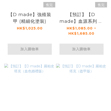
售完
售完
【D made】強殖裝
【預訂】【D
甲 (精細化塗裝)
made】血源系列 獵
人 （無法運送到中國
HK$1,025.00
HK$1,085.00 ~
HK$1,685.00
包括澳門、香港）
加入購物車
加入購物車