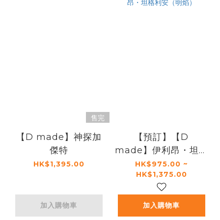
售完
【D made】神探加
【預訂】【D
傑特
made】伊利昂・坦格
利安（明焰）
HK$1,395.00
HK$975.00 ~
HK$1,375.00
加入購物車
加入購物車