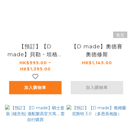
售完
【預訂】【D
【D made】奧德賽
made】貝勒・坦格利
奧德修斯
安（破矛者）
HK$995.00 ~
HK$1,145.00
HK$1,395.00
加入購物車
加入購物車