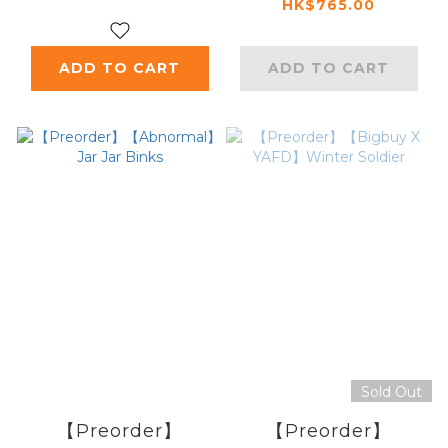
HK$765.00
ADD TO CART
ADD TO CART
Sold Out
【Preorder】
【Preorder】