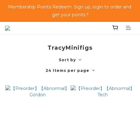
Membership Points Redeem. Sign up, login to order and 
get your points !!
TracyMinifigs
Sort by
24 Items per page