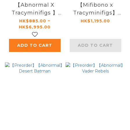
【Abnormal X
【Mifibono x
Tracyminifigs 】
Tracyminifigs】
Fantastic four
Saber
HK$885.00 ~
HK$1,195.00
HK$6,995.00
(Limited Variant)
ADD TO CART
ADD TO CART