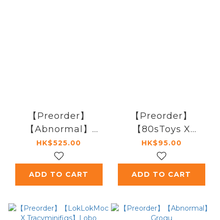
【Preorder】
【Preorder】
【Abnormal】
【80sToys X
Movable ATRT
Tracyminifigs】
HK$525.00
HK$95.00
Jacket + Arms
ADD TO CART
ADD TO CART