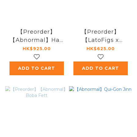
【Preorder】
【Preorder】
【Abnormal】Han
【LatoFigs x
Solo
Tracyminifigs】
HK$925.00
HK$625.00
Hawkgirl
ADD TO CART
ADD TO CART