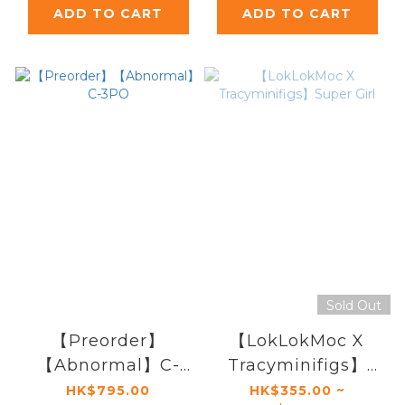
ADD TO CART
ADD TO CART
Sold Out
【Preorder】
【LokLokMoc X
【Abnormal】C-
Tracyminifigs】
3PO
Super Girl
HK$795.00
HK$355.00 ~