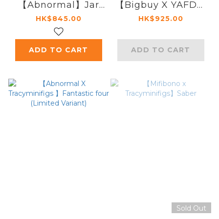
【Abnormal】Jar
【Bigbuy X YAFD】
Jar Binks
Winter Soldier
HK$845.00
HK$925.00
ADD TO CART
ADD TO CART
Sold Out