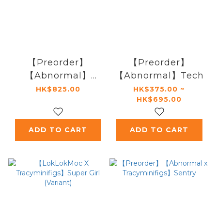
【Preorder】
【Preorder】
【Abnormal】
【Abnormal】Tech
Gordon
HK$825.00
HK$375.00 ~
HK$695.00
ADD TO CART
ADD TO CART