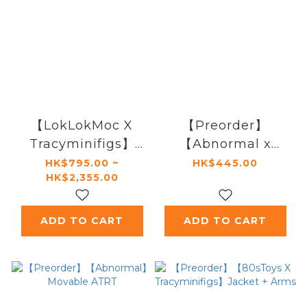
【LokLokMoc X
【Preorder】
Tracyminifigs】
【Abnormal x
Super Girl
Tracyminifigs】
HK$795.00 ~
HK$445.00
HK$2,355.00
(Variant)
Sentry
ADD TO CART
ADD TO CART