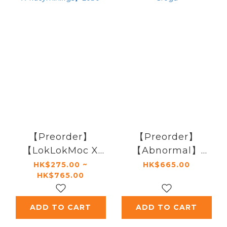
【Preorder】
【Preorder】
【LokLokMoc X
【Abnormal】
Tracyminifigs】
Grogu
HK$275.00 ~
HK$665.00
HK$765.00
Lobo
ADD TO CART
ADD TO CART