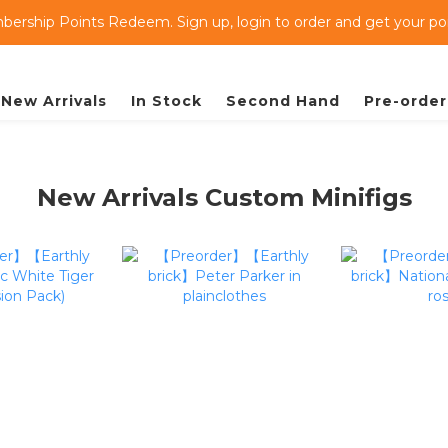
ership Points Redeem. Sign up, login to order and get your poin
New Arrivals
In Stock
Second Hand
Pre-order
New Arrivals Custom Minifigs