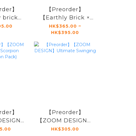
rder】
【Preorder】
y brick】
【Earthly Brick ×
 flag &
Leon custom】
95.00
HK$365.00 ~
HK$395.00
se
Wolverine
rder】
【Preorder】
DESIGN】
【ZOOM DESIGN】
pion
Ultimate Swinging
5.00
HK$305.00