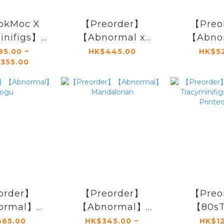
okMoc X
【Preorder】
【Preo
inifigs】
【Abnormal x
【Abno
r Girl
Tracyminifigs】
Movabl
95.00 ~
HK$445.00
HK$5
,355.00
riant)
Sentry
order】
【Preorder】
【Preo
ormal】
【Abnormal】
【80sT
ogu
Mandalorian
Tracymi
65.00
HK$345.00 ~
HK$12