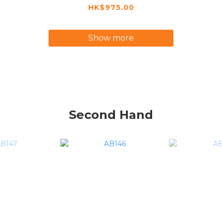
HK$975.00
Jacket +
ar
Show more
Second Hand