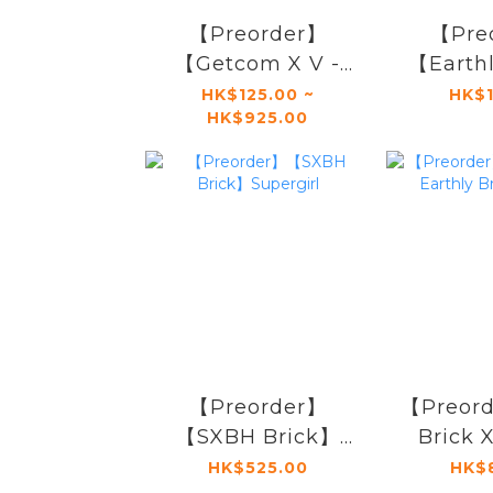
【Preorder】
【Pre
【Getcom X V -
【Earthl
Sign】Tom
Comic Wh
HK$125.00 ~
HK$1
HK$925.00
Holland Heatwave
(Expans
【Preorder】
【Preor
【SXBH Brick】
Brick 
Supergirl
Brick
HK$525.00
HK$