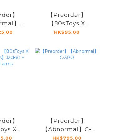
rder】
【Preorder】
rmal】
【80sToys X
e ATRT
Tracyminifigs】
25.00
HK$95.00
Jacket + Arms
rder】
【Preorder】
oys X
【Abnormal】C-
nifigs】
3PO
5.00
HK$795.00