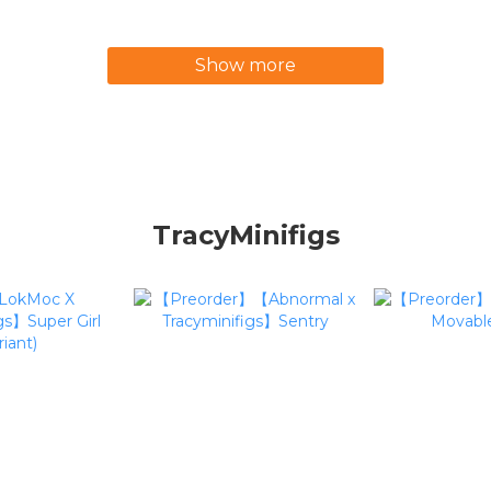
(Expansi
Show more
TracyMinifigs