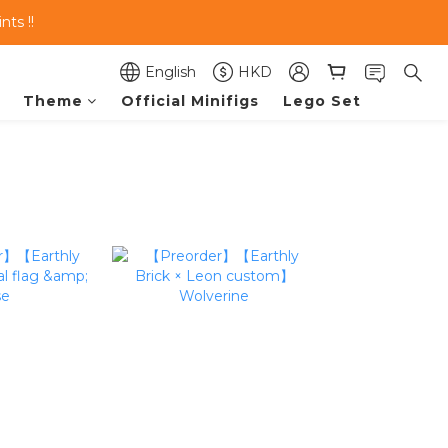
ts !!
English
HKD
Theme
Official Minifigs
Lego Set