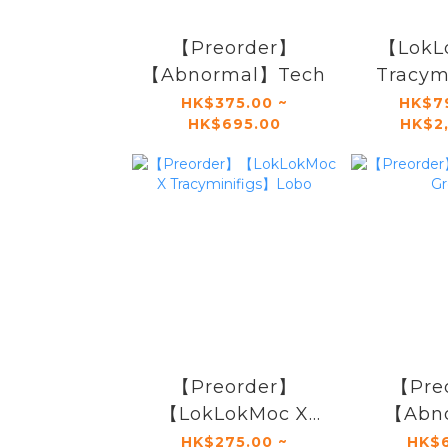
【Preorder】
【LokL
【Abnormal】Tech
Tracym
Supe
HK$375.00 ~
HK$7
HK$695.00
HK$2
(Va
【Preorder】
【Pre
【LokLokMoc X
【Abn
Tracyminifigs】
Gr
HK$275.00 ~
HK$6