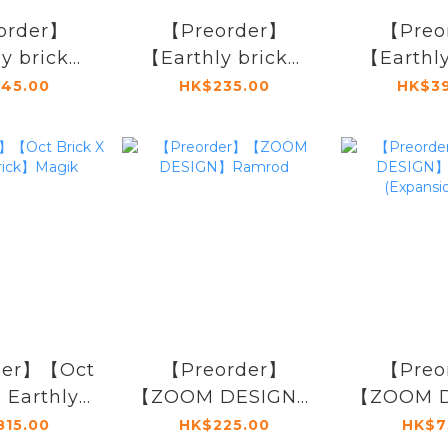
order】
【Preorder】
【Preo
y brick】
【Earthly brick】
【Earthl
ite Tiger
Peter Parker in
National
45.00
HK$235.00
HK$3
ion Pack)
plainclothes
ro
der】【Oct
【Preorder】
【Preo
X Earthly
【ZOOM DESIGN】
【ZOOM 
】Magik
Ramrod
Scor
815.00
HK$225.00
HK$7