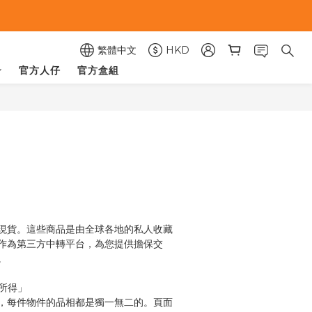
繁體中文
HKD
官方人仔
官方盒組
立即購買
現貨。這些商品是由全球各地的私人收藏
作為第三方中轉平台，為您提供擔保交
。
即所得」
，每件物件的品相都是獨一無二的。頁面