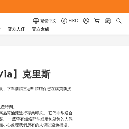
繁體中文
HKD
官方人仔
官方盒組
立即購買
 Via】克里斯
，下單前請三思!!! 請確保您在購買前接
的生產時間。
高品質油漆進行專業印刷。 它們非常適合
耍。 一些帶有鍍鉻部件或定制髮飾的人偶
議小心處理我們所有的人偶以避免損壞。 