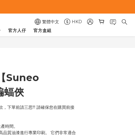
繁體中文
HKD
官方人仔
官方盒組
立即購買
Suneo
】蝙蝠俠
，下單前請三思!!! 請確保您在購買前接
的生產時間。
高品質油漆進行專業印刷。 它們非常適合