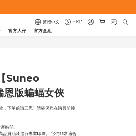
繁體中文
HKD
官方人仔
官方盒組
立即購買
Suneo
】瑞恩版蝙蝠女俠
，下單前請三思!!! 請確保您在購買前接
的生產時間。
高品質油漆進行專業印刷。 它們非常適合