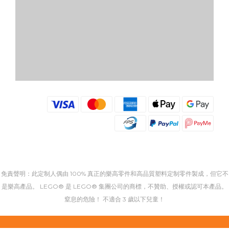
免責聲明：此定制人偶由 100% 真正的樂高零件和高品質塑料定制零件製成，但它不
是樂高產品。 LEGO® 是 LEGO® 集團公司的商標，不贊助、授權或認可本產品。
窒息的危險！ 不適合 3 歲以下兒童！