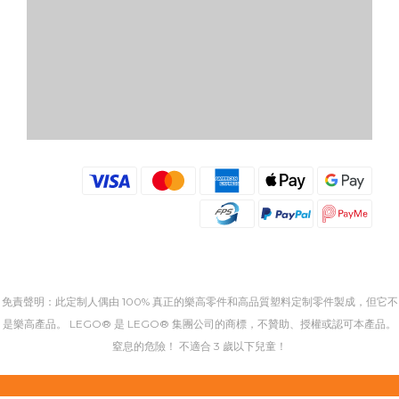
免責聲明：此定制人偶由 100% 真正的樂高零件和高品質塑料定制零件製成，但它不
是樂高產品。 LEGO® 是 LEGO® 集團公司的商標，不贊助、授權或認可本產品。
窒息的危險！ 不適合 3 歲以下兒童！