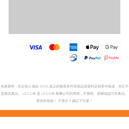
免責聲明：此定制人偶由 100% 真正的樂高零件和高品質塑料定制零件製成，但它不
是樂高產品。 LEGO® 是 LEGO® 集團公司的商標，不贊助、授權或認可本產品。
窒息的危險！ 不適合 3 歲以下兒童！